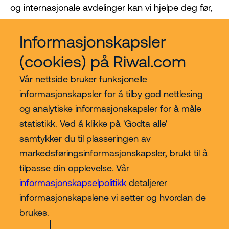
og internasjonale avdelinger kan vi hjelpe deg før,
under og etter kjøpet. Vi holder oss involvert!
Informasjonskapsler
(cookies) på Riwal.com
Vår nettside bruker funksjonelle
informasjonskapsler for å tilby god nettlesing
og analytiske informasjonskapsler for å måle
statistikk. Ved å klikke på 'Godta alle'
samtykker du til plasseringen av
Kjøp hos Riwal Norge
markedsføringsinformasjonskapsler, brukt til å
tilpasse din opplevelse. Vår
Contact
informasjonskapselpolitikk
detaljerer
informasjonskapslene vi setter og hvordan de
Mer
brukes.