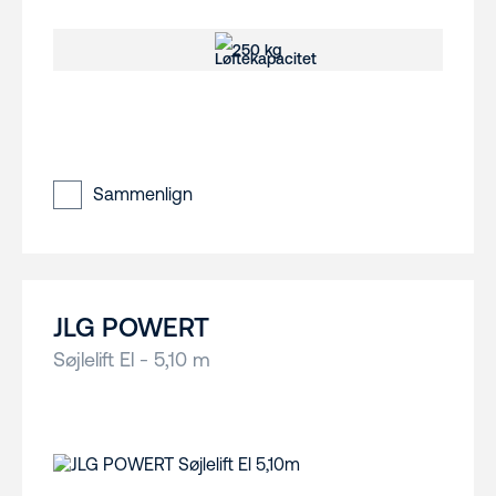
250 kg
Sammenlign
JLG POWERT
Søjlelift El - 5,10 m