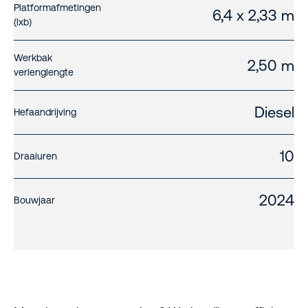
Platformafmetingen
6,4 x 2,33 m
(lxb)
Werkbak
2,50 m
verlenglengte
Diesel
Hefaandrijving
10
Draaiuren
2024
Bouwjaar