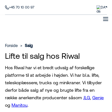
+45 70 10 00 97
DA
Forside
>
Salg
Lifte til salg hos Riwal
Hos Riwal har vi et bredt udvalg af forskellige
platforme til at arbejde i højden. Vi har bl.a. lifte,
teleskoplæssere, trucks og minikraner. Vi tilbyder
derfor både salg af nye og brugte lifte fra en
række anerkendte producenter såsom
JLG
,
Genie
og
Manitou
.