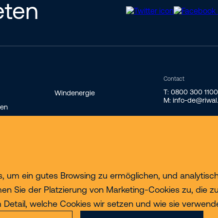
eten
Contact
T: 0800 300 110
Windenergie
M: info-de@riwa
gen
au
, um ein gutes Browsing zu ermöglichen, und analytisc
immen Sie der Platzierung von Marketing-Cookies zu, die 
 Detail, welche Cookies wir setzen und wie sie verwend