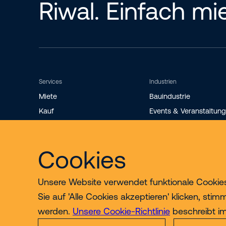
Riwal. Einfach mi
Services
Industrien
Miete
Bauindustrie
Kauf
Events & Veranstaltun
Schulungen
Facility Management
AGB
GalaBau
Cookies
Lagerlogistik & Regalb
Unsere Website verwendet funktionale Cookies
Sie auf 'Alle Cookies akzeptieren' klicken, st
werden.
Unsere Cookie-Richtlinie
beschreibt im