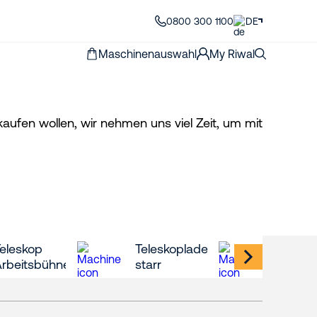
0800 300 1100
DE
Maschinenauswahl
My Riwal
ufen wollen, wir nehmen uns viel Zeit, um mit
eleskop
Teleskoplader
Telesk
Arbeitsbühnen
starr
roto