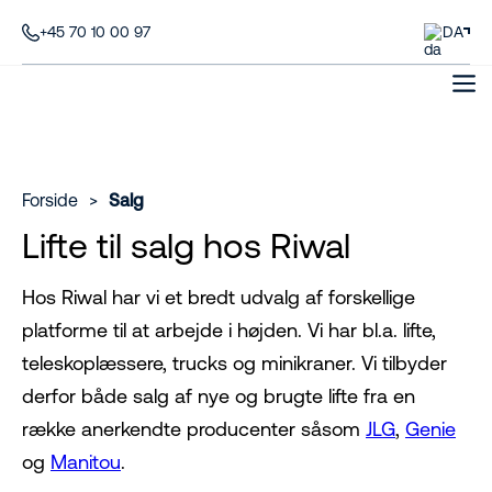
+45 70 10 00 97
DA
Forside
>
Salg
Lifte til salg hos Riwal
Hos Riwal har vi et bredt udvalg af forskellige
platforme til at arbejde i højden. Vi har bl.a. lifte,
teleskoplæssere, trucks og minikraner. Vi tilbyder
derfor både salg af nye og brugte lifte fra en
række anerkendte producenter såsom
JLG
,
Genie
og
Manitou
.