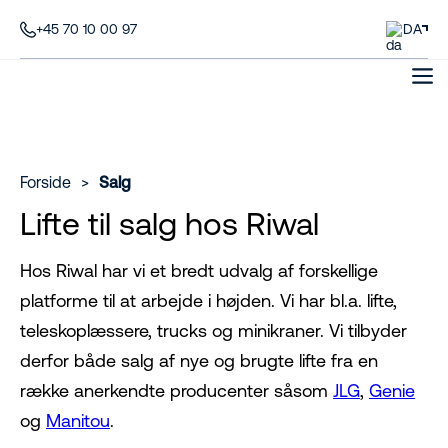
+45 70 10 00 97
DA
Forside
>
Salg
Lifte til salg hos Riwal
Hos Riwal har vi et bredt udvalg af forskellige
platforme til at arbejde i højden. Vi har bl.a. lifte,
teleskoplæssere, trucks og minikraner. Vi tilbyder
derfor både salg af nye og brugte lifte fra en
række anerkendte producenter såsom
JLG
,
Genie
og
Manitou
.