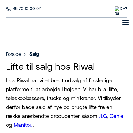
+45 70 10 00 97
DA
Forside
>
Salg
Lifte til salg hos Riwal
Hos Riwal har vi et bredt udvalg af forskellige
platforme til at arbejde i højden. Vi har bl.a. lifte,
teleskoplæssere, trucks og minikraner. Vi tilbyder
derfor både salg af nye og brugte lifte fra en
række anerkendte producenter såsom
JLG
,
Genie
og
Manitou
.