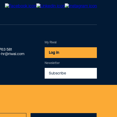
My Riwal
2763 581
Log in
o-hr@riwal.com
Newsletter
Subscribe