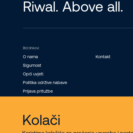
Riwal. Above all.
Brzi linkovi
O nama
Kontakt
Sigurnost
Opći uvjeti
Politika održive nabave
Prijava pritužbe
Kolači
Koristimo kolačiće za praćenje uporabe i posta