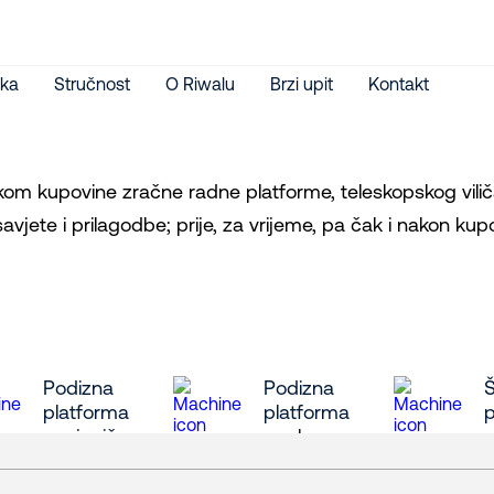
ka
Stručnost
O Riwalu
Brzi upit
Kontakt
ikom kupovine zračne radne platforme, teleskopskog viličar
avjete i prilagodbe; prije, za vrijeme, pa čak i nakon kup
Podizna
Podizna
platforma
platforma
gusjeničar
pauk