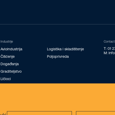
Industrije
Contact
T: 01 
Avioindustrija
Logistika i skladištenje
M: inf
Čišćenje
Poljoprivreda
Događanja
Graditeljstvo
Ličioci
vki.