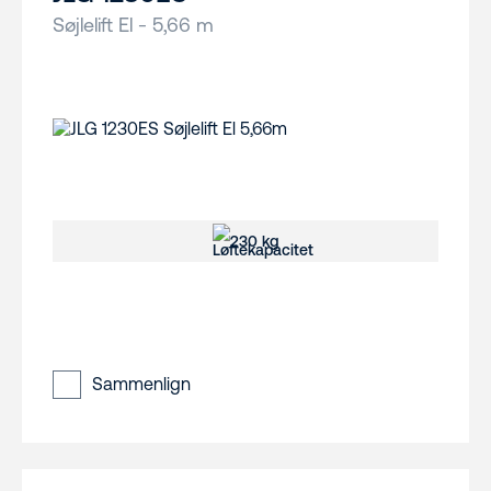
Søjlelift El - 5,66 m
230 kg
Sammenlign