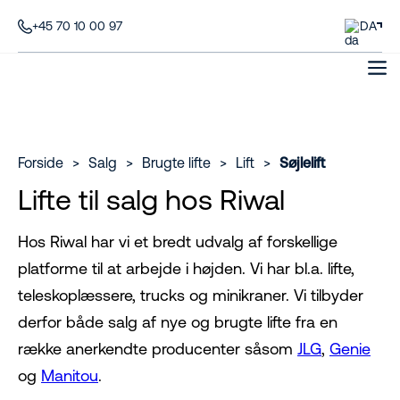
+45 70 10 00 97
DA
Forside
>
Salg
>
Brugte lifte
>
Lift
>
Søjlelift
Lifte til salg hos Riwal
Hos Riwal har vi et bredt udvalg af forskellige
platforme til at arbejde i højden. Vi har bl.a. lifte,
teleskoplæssere, trucks og minikraner. Vi tilbyder
derfor både salg af nye og brugte lifte fra en
række anerkendte producenter såsom
JLG
,
Genie
og
Manitou
.