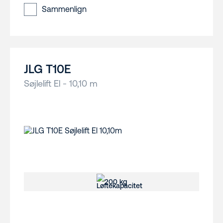
Sammenlign
JLG T10E
Søjlelift El - 10,10 m
200 kg