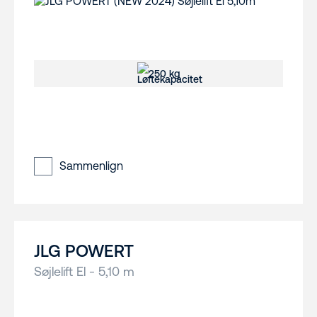
250 kg
Sammenlign
JLG POWERT
Søjlelift El - 5,10 m