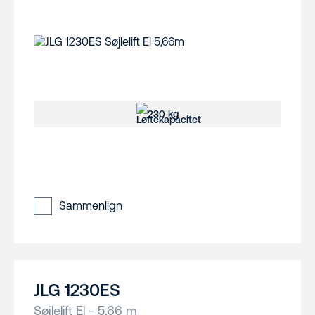
230 kg
Sammenlign
JLG 1230ES
Søjlelift El - 5,66 m