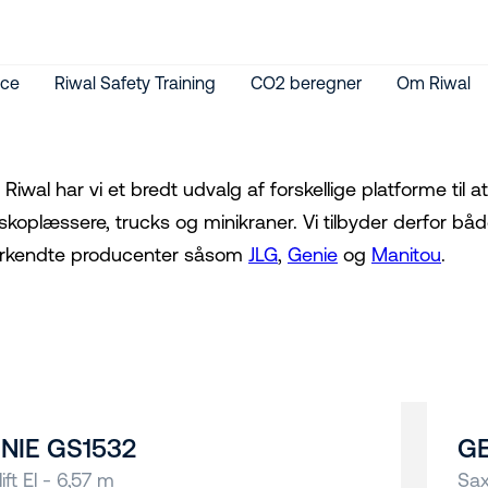
ice
Riwal Safety Training
CO2 beregner
Om Riwal
Riwal har vi et bredt udvalg af forskellige platforme til at a
eskoplæssere, trucks og minikraner. Vi tilbyder derfor båd
rkendte producenter såsom
JLG
,
Genie
og
Manitou
.
NIE GS1532
GE
ift El - 6,57 m
Sax