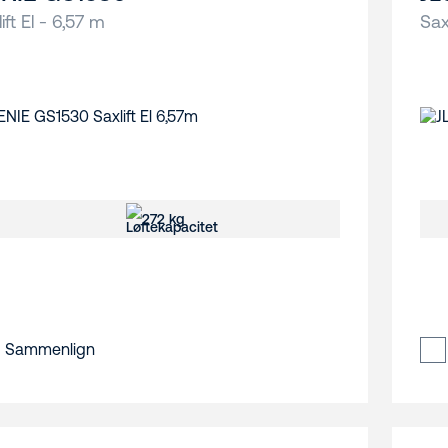
ift El - 6,57 m
Sax
272 kg
Sammenlign