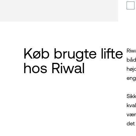
Køb brugte lifte
Riw
både
hos Riwal
høj
enga
Sik
kva
vær
det