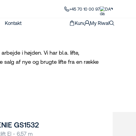
+45 70 10 00 97
DA
Kontakt
Kurv
My Riwal
rbejde i højden. Vi har bl.a. lifte,
e salg af nye og brugte lifte fra en række
NIE GS1532
lift El - 6,57 m