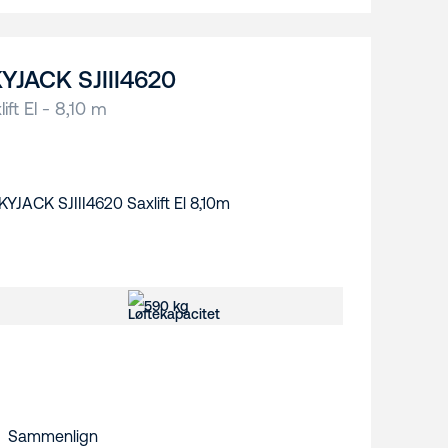
YJACK SJIII4620
lift El - 8,10 m
590 kg
Sammenlign