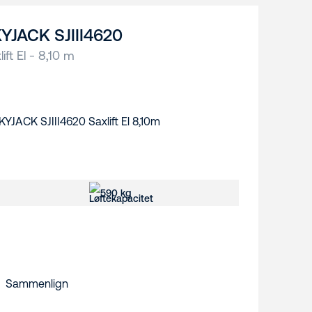
YJACK SJIII4620
lift El - 8,10 m
590 kg
Sammenlign