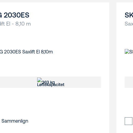
G 2030ES
SK
ift El - 8,10 m
Sax
363 kg
Sammenlign