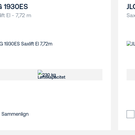
G 1930ES
JL
ift El - 7,72 m
Sax
230 kg
Sammenlign