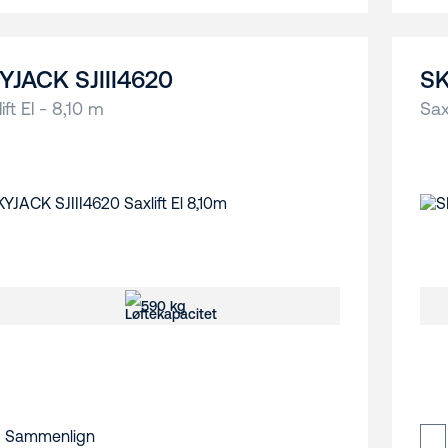
YJACK SJIII4620
SK
ift El - 8,10 m
Sax
590 kg
Sammenlign