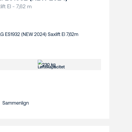
lift El - 7,62 m
230 kg
Sammenlign