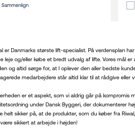
Sammenlign
al er Danmarks største lift-specialist. På verdensplan har
 leje og/eller købe et bredt udvalg af lifte. Vores mål er
den og altid sørge for, at I oplever den aller bedste kun
gerede medarbejdere står altid klar til at rådgive eller ve
kerheden er et aspekt, som vi aldrig går på kompromis me
litetsordning under Dansk Byggeri, der dokumenterer høj s
e helt sikker på, at de produkter, som du køber fra Riwal,
 være sikkert at arbejde i højden!