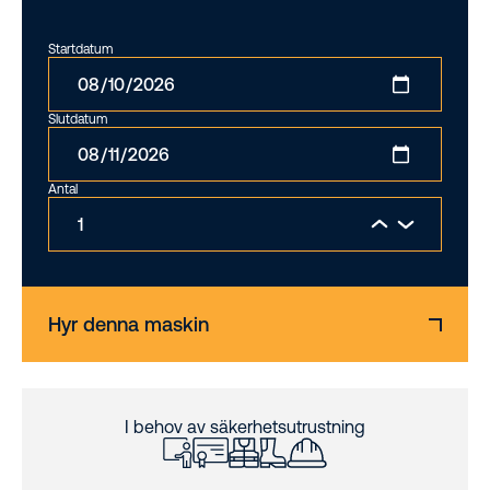
Startdatum
Slutdatum
Antal
Hyr denna maskin
I behov av säkerhetsutrustning