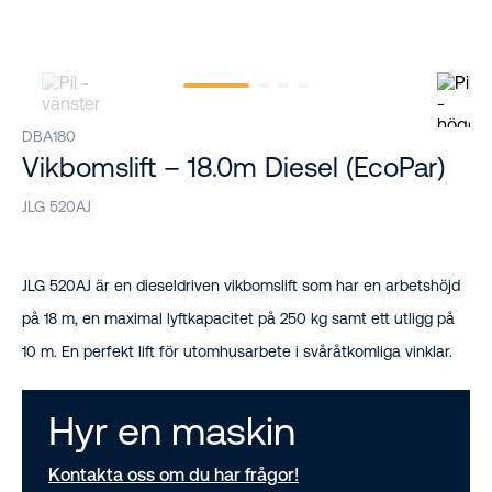
DBA180
Vikbomslift – 18.0m Diesel (EcoPar)
JLG 520AJ
JLG 520AJ är en dieseldriven vikbomslift som har en arbetshöjd
på 18 m, en maximal lyftkapacitet på 250 kg samt ett utligg på
10 m. En perfekt lift för utomhusarbete i svåråtkomliga vinklar.
Hyr en maskin
Kontakta oss om du har frågor!