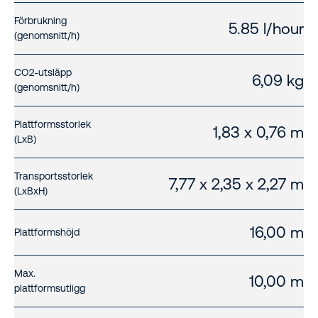
Förbrukning
5.85 l/hour
(genomsnitt/h)
CO2-utsläpp
6,09 kg
(genomsnitt/h)
Plattformsstorlek
1,83 x 0,76 m
(LxB)
Transportsstorlek
7,77 x 2,35 x 2,27 m
(LxBxH)
16,00 m
Plattformshöjd
Max.
10,00 m
plattformsutligg