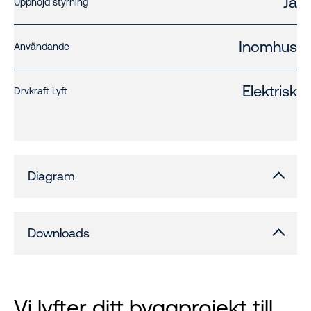
Ja
Upphöjd styrning
Inomhus
Användande
Elektrisk
Drvkraft Lyft
Diagram
Downloads
Vi lyfter ditt byggprojekt till