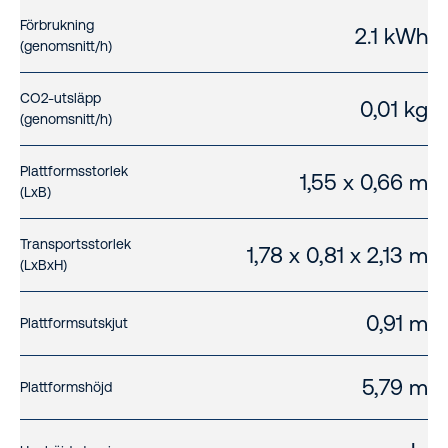
Förbrukning
2.1 kWh
(genomsnitt/h)
CO2-utsläpp
0,01 kg
(genomsnitt/h)
Plattformsstorlek
1,55 x 0,66 m
(LxB)
Transportsstorlek
1,78 x 0,81 x 2,13 m
(LxBxH)
0,91 m
Plattformsutskjut
5,79 m
Plattformshöjd