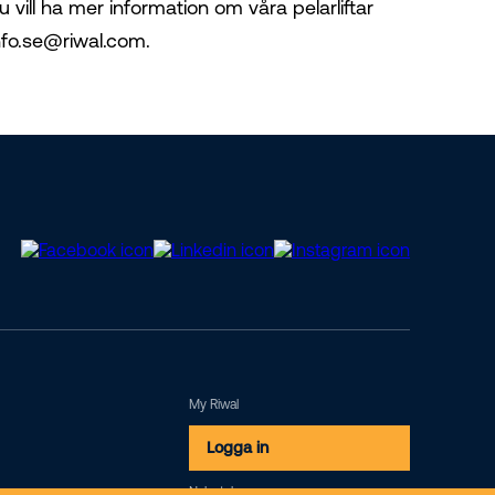
u vill ha mer information om våra pelarliftar
nfo.se@riwal.com.
My Riwal
Logga in
Nyhetsbrev