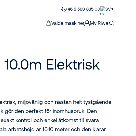
+46 8 580 835 00
SV
Valda maskiner
My Riwal
– 10.0m Elektrisk
ktrisk, miljövänlig och nästan helt tystgående
däck gör den perfekt för inomhusbruk. Den
akt kontroll och enkel åtkomst till svåra
la arbetshöjd är 10,10 meter och den klarar