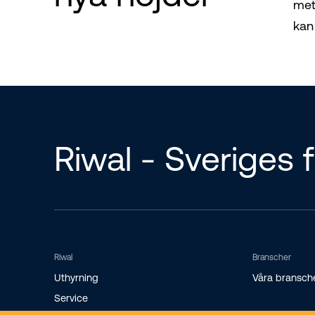
mete
kan
Riwal - Sveriges f
Riwal
Branscher
Uthyrning
Våra bransch
Service