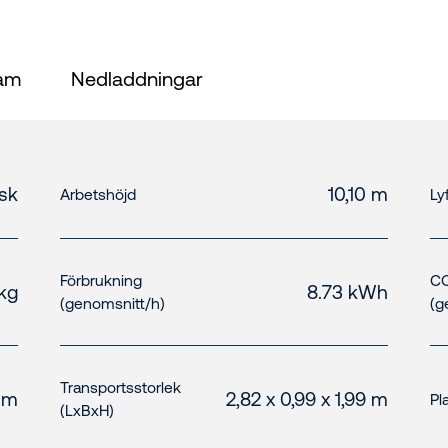
ram
Nedladdningar
isk
10,10 m
Arbetshöjd
Ly
Förbrukning
CO
kg
8.73 kWh
(genomsnitt/h)
(g
Transportsstorlek
 m
2,82 x 0,99 x 1,99 m
Pl
(LxBxH)