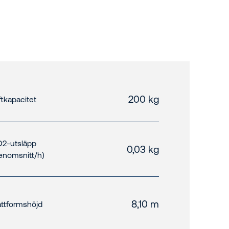
200 kg
ftkapacitet
2-utsläpp
0,03 kg
enomsnitt/h)
8,10 m
attformshöjd