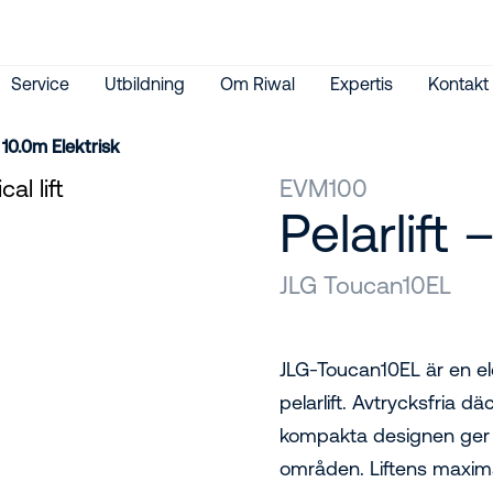
Service
Utbildning
Om Riwal
Expertis
Kontakt
– 10.0m Elektrisk
EVM100
Pelarlift 
JLG Toucan10EL
JLG-Toucan10EL är en ele
pelarlift. Avtrycksfria 
kompakta designen ger ex
områden. Liftens maxima