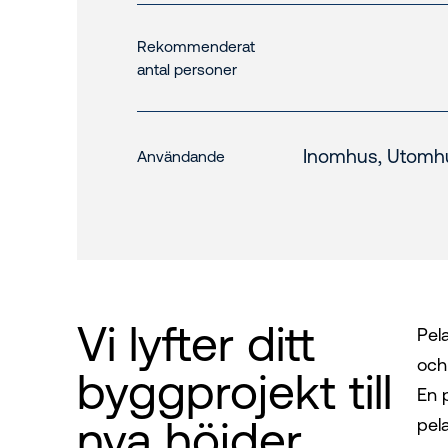
Rekommenderat
antal personer
Inomhus, Utomh
Användande
Vi lyfter ditt
Pela
och
byggprojekt till
En p
nya höjder
pela