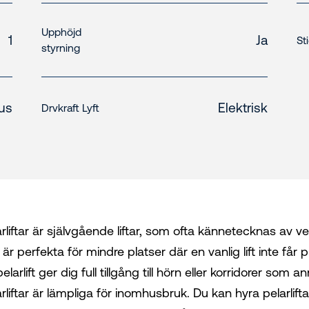
Upphöjd
1
Ja
St
styrning
us
Elektrisk
Drvkraft Lyft
rliftar är självgående liftar, som ofta kännetecknas av ve
 är perfekta för mindre platser där en vanlig lift inte 
elarlift ger dig full tillgång till hörn eller korridorer som 
rliftar är lämpliga för inomhusbruk. Du kan hyra pelarlifta