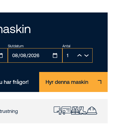
maskin
Slutdatum
Antal
 har frågor!
Hyr denna maskin
trustning