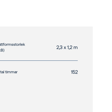
attformsstorlek
2,3 x 1,2 m
xB)
152
tal timmar