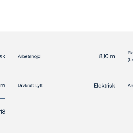
Pl
isk
8,10 m
Arbetshöjd
(L
 m
Elektrisk
Drvkraft Lyft
An
18