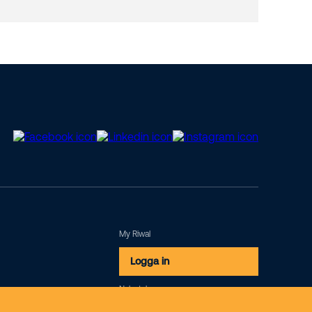
My Riwal
Logga in
Nyhetsbrev