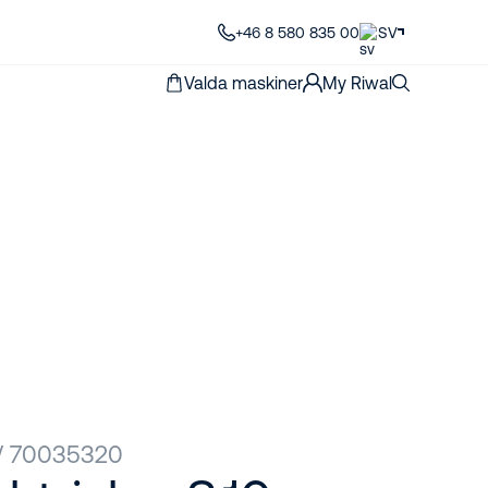
+46 8 580 835 00
SV
Valda maskiner
My Riwal
 / 70035320