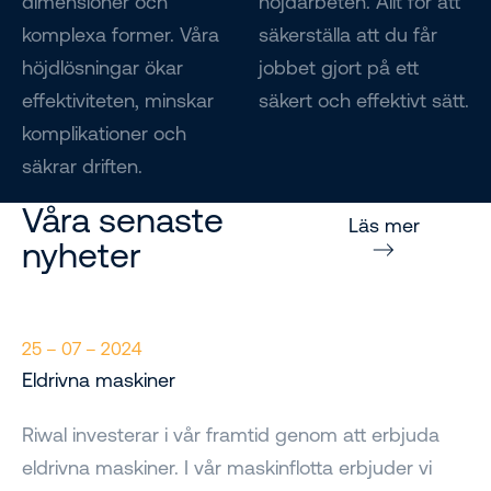
dimensioner och
höjdarbeten. Allt för att
komplexa former. Våra
säkerställa att du får
höjdlösningar ökar
jobbet gjort på ett
effektiviteten, minskar
säkert och effektivt sätt.
komplikationer och
säkrar driften.
Våra senaste
Läs mer
nyheter
25 – 07 – 2024
Eldrivna maskiner
Riwal investerar i vår framtid genom att erbjuda
eldrivna maskiner. I vår maskinflotta erbjuder vi