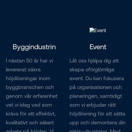
Byggindustrin
Event
I nästan 50 år har vi
Låt oss hjälpa dig att
levererat säkra
skapa oförglömliga
höjdlösningar inom
event. Du kan fokusera
byggbranschen och
på organisationen och
genom vår erfarenhet
planeringen, samtidigt
vet vi idag vad som
som vi erbjuder rätt
krävs för ett effektivt,
höjdlösning för att sätta
kvalitativt och säkert
upp och demontera din
arbete på höjden. Vi
plats-utrustning. Med