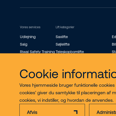
Vores services
Lift kategorier
Udlejning
Saxlifte
Ed
Salg
Søjlelifte
Bil
Riwal Safety Training
Teleskopbomlifte
St
Reservedele
Knækarmsbomlifte
Ro
Bæltelifte
Mi
Cookie informati
Vores hjemmeside bruger funktionelle cookies til
cookies' giver du samtykke til placeringen af m
cookies, vi indstiller, og hvordan de anvendes.
Afvis
Administ