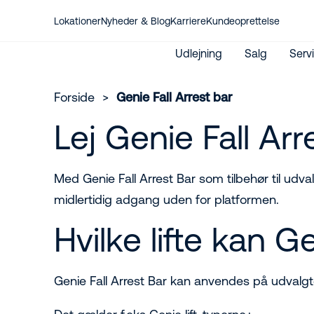
Lokationer
Nyheder & Blog
Karriere
Kundeoprettelse
Udlejning
Salg
Serv
Forside
>
Genie Fall Arrest bar
Lej Genie Fall Ar
Service og eftersyn
Salg af maskiner
Vores ekspertiser
Liftkurser
Kontakt os
Lifte
Salg af H-seler
Grøn Omstilling
Alle sikkerhedskurser
Kontakt vores Account
Løfteudstyr
Salg af reservedele
Certificeringer
Kursuskatalog
Managers
MitRiwal kundeportal
Med Genie Fall Arrest Bar som tilbehør til udva
Kontakt os
Kundeoprettelse
Liftudlejning hos Riwal
midlertidig adgang uden for platformen.
International udlejning
Leje- og leveringsbetingelser
Hvilke lifte kan 
Genie Fall Arrest Bar kan anvendes på udvalg