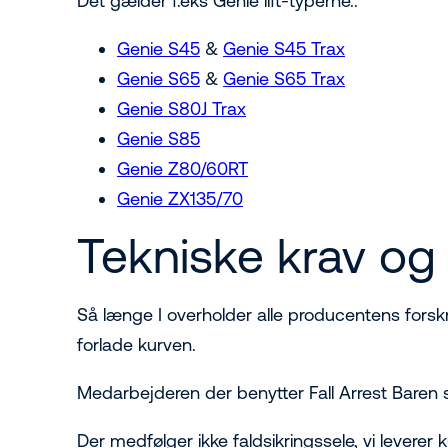
Det gælder f.eks Genie lift-typerne.:
Genie S45
&
Genie S45 Trax
Genie S65
&
Genie S65 Trax
Genie S80J Trax
Genie S85
Genie Z80/60RT
Genie ZX135/70
Tekniske krav og
Så længe I overholder alle producentens forskri
forlade kurven.
Medarbejderen der benytter Fall Arrest Baren
Der medfølger ikke faldsikringssele, vi leve