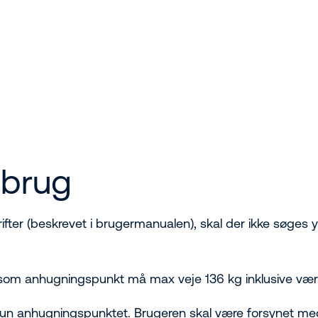
 brug
fter (beskrevet i brugermanualen), skal der ikke søges yde
 som anhugningspunkt må max veje 136 kg inklusive værk
rer kun anhugningspunktet. Brugeren skal være forsynet