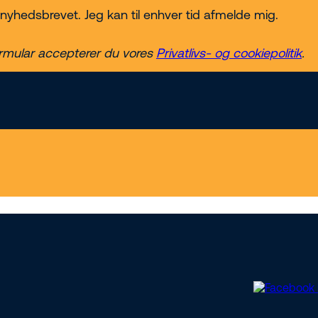
g nyhedsbrevet. Jeg kan til enhver tid afmelde mig.
rmular accepterer du vores
Privatlivs- og cookiepolitik
.