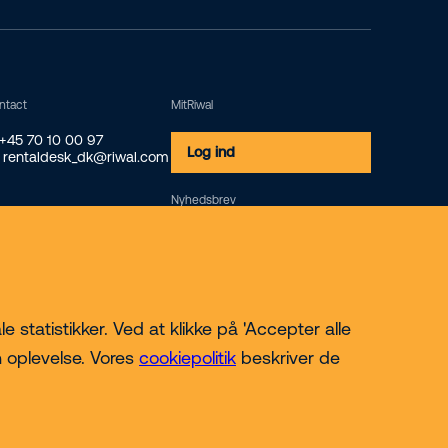
ntact
MitRiwal
 +45 70 10 00 97
Log ind
 rentaldesk_dk@riwal.com
Nyhedsbrev
Tilmeld
 statistikker. Ved at klikke på 'Accepter alle
n oplevelse. Vores
cookiepolitik
beskriver de