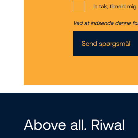
Ja tak, tilmeld mi
Ved at indsende denne fo
Send spørgsmål
Above all. Riwal