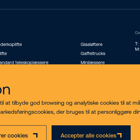
Co
T:
derkoplifte
Glasløftere
M:
lifte
Gaffeltrucks
andard teleskoplæssere
Minilæssere
terende teleskoplæssere
Transportvogne på bælter
nikraner
on
 at tilbyde god browsing og analytiske cookies til at måle
arkedsføringscookies, der bruges til at personliggøre di
rer cookies
Accepter alle cookies
Privatlivs- og
Ansvarsfraskrivelse
CVR nr.