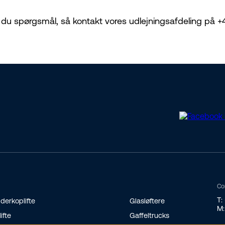
 du spørgsmål, så kontakt vores udlejningsafdeling på +45
Co
T:
derkoplifte
Glasløftere
M:
lifte
Gaffeltrucks