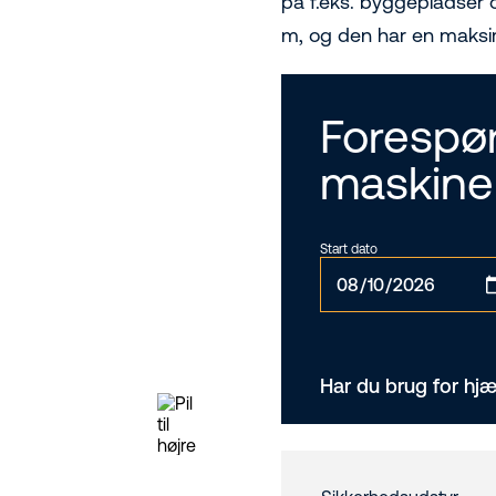
på f.eks. byggepladser o
m, og den har en maksim
Forespør
maskine
Start dato
Har du brug for hjæ