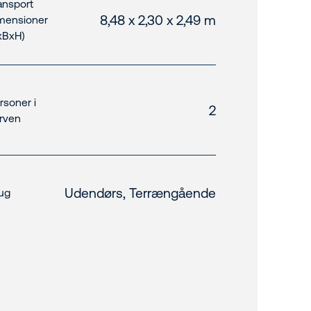
ansport
8,48 x 2,30 x 2,49 m
mensioner
xBxH)
rsoner i
2
rven
Udendørs, Terrængående
ug