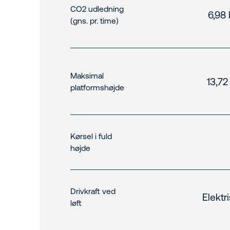
CO2 udledning
6,98
(gns. pr. time)
Maksimal
13,72
platformshøjde
Kørsel i fuld
højde
Drivkraft ved
Elektr
løft