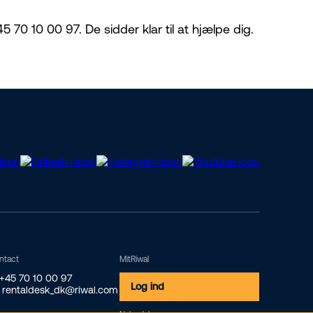
 70 10 00 97. De sidder klar til at hjælpe dig.
ntact
MitRiwal
 +45 70 10 00 97
Log ind
 rentaldesk_dk@riwal.com