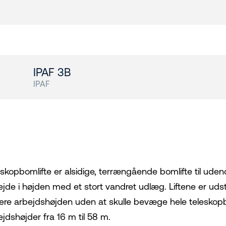
s
IPAF 3B
IPAF
eskopbomlifte er alsidige, terrængående bomlifte til ud
ejde i højden med et stort vandret udlæg. Liftene er uds
tere arbejdshøjden uden at skulle bevæge hele teleskop
ejdshøjder fra 16 m til 58 m.