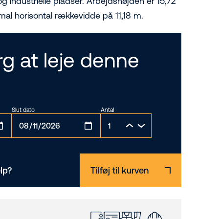
g industrielle pladser. Arbejdshøjden er 15,72
al horisontal rækkevidde på 11,18 m.
g at leje denne
Slut dato
Antal
lp?
Tilføj til kurven