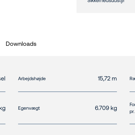
Sikkerhedsudstyr
Downloads
el
15,72 m
Arbejdshøjde
Ræ
Fo
kg
6.709 kg
Egenvægt
pr