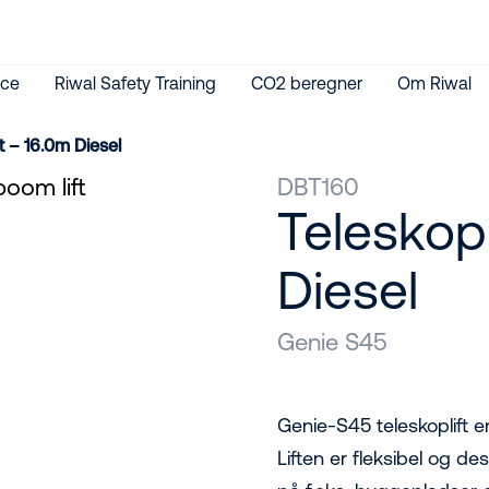
ice
Riwal Safety Training
CO2 beregner
Om Riwal
t – 16.0m Diesel
DBT160
Teleskop
Diesel
Genie S45
Genie-S45 teleskoplift e
Liften er fleksibel og d