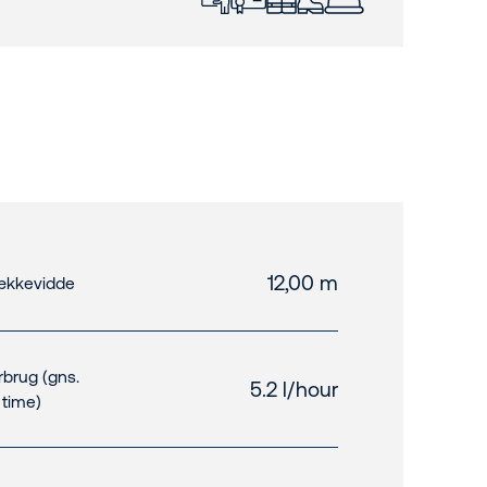
12,00 m
kkevidde
rbrug (gns.
5.2 l/hour
. time)