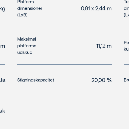
Platform
Tr
 kg
0,91 x 2,44 m
dimensioner
di
(LxB)
(L
Maksimal
Pe
 m
11,12 m
platforms-
ku
udskud
Ja
20,00 %
Stigningskapacitet
Br
isk