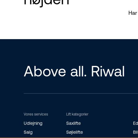
Har
Above all. Riwal
Vores services
Lift kategorier
Udlejning
Saxlifte
Ed
Salg
Søjlelifte
Bil