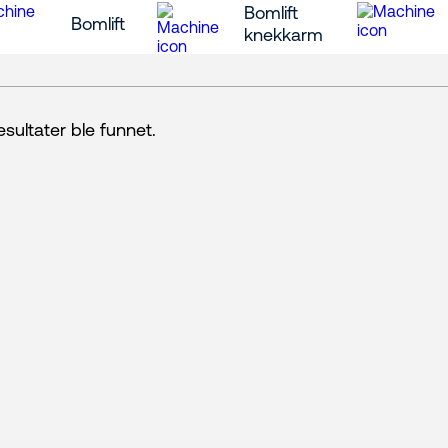
Bomlift
Bomlift
knekkarm
esultater ble funnet.