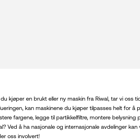
du kjøper en brukt eller ny maskin fra Riwal, tar vi oss ti
lueringen, kan maskinene du kjøper tilpasses helt for å
stere fargene, legge til partikkelfiltre, montere belysnin
al? Ved å ha nasjonale og internasjonale avdelinger kan vi
er oss involvert!