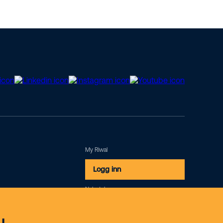
My Riwal
Logg inn
Nyhetsbrev
Meld deg på