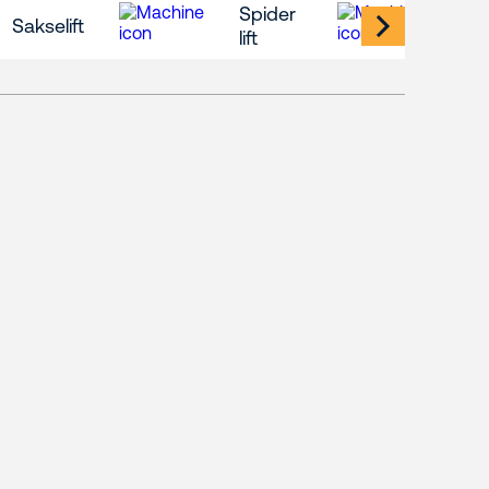
Spider
Ma
Sakselift
lift
lift