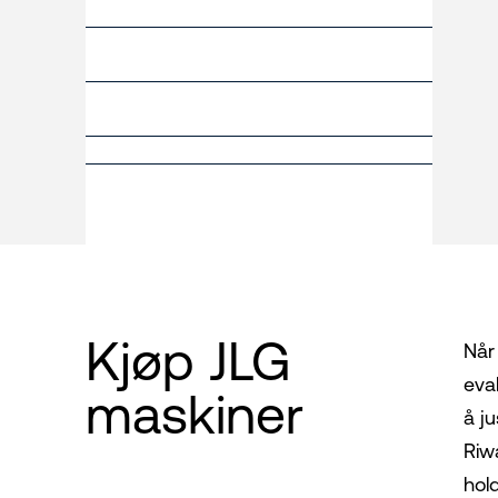
Kjøp JLG
Når 
eva
maskiner
å ju
Riw
hold