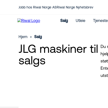
Jobb hos Riwal Norge AS
Riwal Norge Nyhetsbrev
Salg
Utleie
Tjeneste
Hjem
>
Salg
JLG maskiner til
Du 
Kontakt oss her
hjel
Service
Jeg vil kjøpe lift
salgs
Medarbeidere
Reservedeler
støt
Nye maskiner
CO₂-utslippskalkulator
Brukte maskiner
Internasjonal utleie
Ente
JLG Forhandler
utst