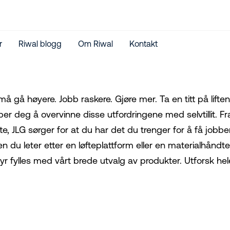
r
Riwal blogg
Om Riwal
Kontakt
må gå høyere. Jobb raskere. Gjøre mer. Ta en titt på lifte
per deg å overvinne disse utfordringene med selvtillit. Fra
te, JLG sørger for at du har det du trenger for å få jobbe
n du leter etter en løfteplattform eller en materialhåndte
yr fylles med vårt brede utvalg av produkter. Utforsk hele 