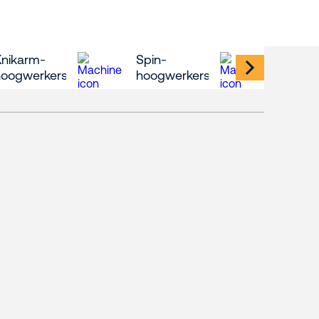
Knikarm-
Spin-
Mast-
hoogwerkers
hoogwerkers
hoogw