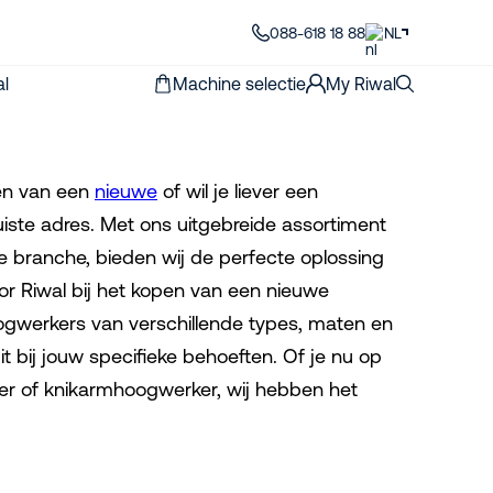
088-618 18 88
NL
al
Machine selectie
My Riwal
pen van een
nieuwe
of wil je liever een
juiste adres. Met ons uitgebreide assortiment
 branche, bieden wij de perfecte oplossing
r Riwal bij het kopen van een nieuwe
ogwerkers van verschillende types, maten en
it bij jouw specifieke behoeften. Of je nu op
r of knikarmhoogwerker, wij hebben het