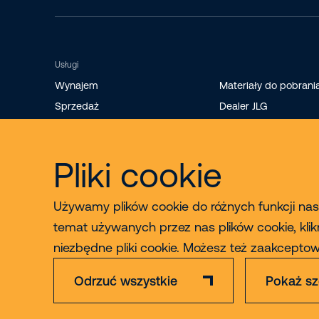
Usługi
Wynajem
Materiały do pobrani
Sprzedaż
Dealer JLG
Szkolenia
Sprzedaż części
Pliki cookie
Serwis i konserwacja
Używamy plików cookie do różnych funkcji nasz
temat używanych przez nas plików cookie, klik
niezbędne pliki cookie. Możesz też zaakcept
Odrzuć wszystkie
Pokaż sz