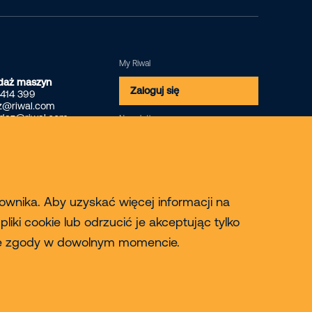
My Riwal
daż maszyn
Zaloguj się
 414 399
z@riwal.com
edaz@riwal.com
Newsletter
Zapisz się
kownika. Aby uzyskać więcej informacji na
iki cookie lub odrzucić je akceptując tylko
oje zgody w dowolnym momencie.
© 2026 Riwal - All rights reserved