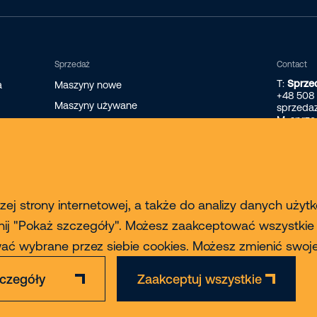
Sprzedaż
Contact
T:
Sprze
a
Maszyny nowe
+48 508
Maszyny używane
sprzeda
M: sprz
Nowe ładowarki teleskopowe Faresin
Nowe ładowarki teleskopowe Magni
Finansowanie maszyn
ej strony internetowej, a także do analizy danych użyt
nij "Pokaż szczegóły". Możesz zaakceptować wszystkie pl
ować wybrane przez siebie cookies. Możesz zmienić sw
czegóły
Zaakceptuj wszystkie
Zastrzeżenie
Polityka Prywatności & Cookies