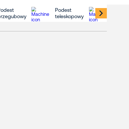
Podest
Podest
Ładow
przegubowy
teleskopowy
obrot