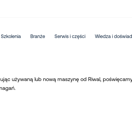
Szkolenia
Branże
Serwis i części
Wiedza i doświa
ując używaną lub nową maszynę od Riwal, poświęcamy 
magań.