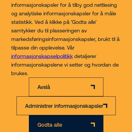
informasjonskapsler for å tilby god nettlesing
og analytiske informasjonskapsler for å måle
statistikk. Ved å klikke på 'Godta alle'
samtykker du til plasseringen av
Kjøp hos Riwal Norge
markedsføringsinformasjonskapsler, brukt til å
tilpasse din opplevelse. Vår
Contact
informasjonskapselpolitikk
detaljerer
informasjonskapslene vi setter og hvordan de
Mer
brukes.
Avslå
Administrer informasjonskapsler
Ansvarsfraskrivelse
Personvern- og informasjonskapsler
Org nr 891 223 862
Godta alle
© 2026 Riwal - All rights reserved