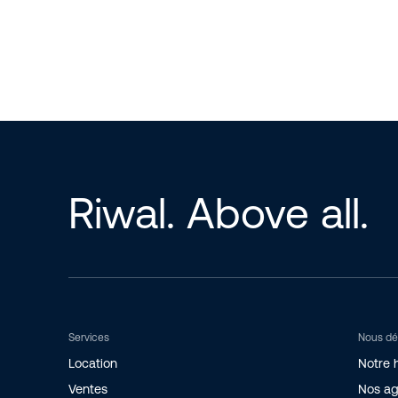
Riwal. Above all.
Services
Nous dé
Location
Notre h
Ventes
Nos a