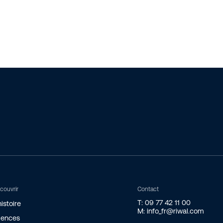
couvrir
Contact
T: 09 77 42 11 00
istoire
M: info_fr@riwal.com
gences