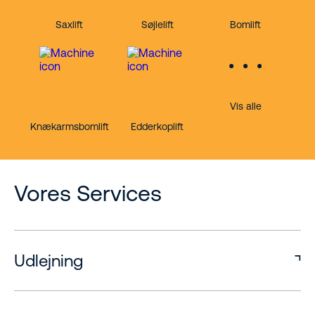
Saxlift
Søjlelift
Bomlift
Vis alle
Knækarmsbomlift
Edderkoplift
Vores Services
Udlejning