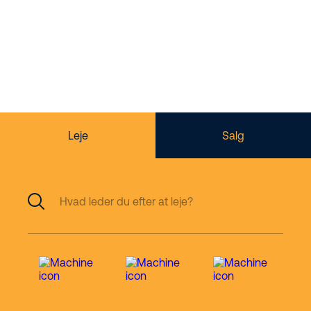
sikkerhed og
kvalitet i højden
Leje
Salg