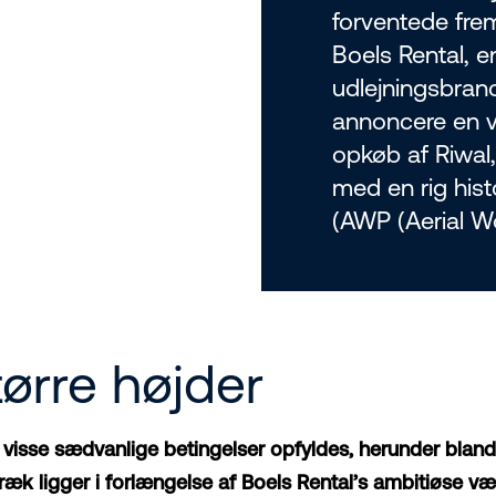
forventede frem
Boels Rental, e
udlejningsbranc
annoncere en ve
opkøb af Riwal
med en rig histo
(AWP (Aerial Wo
ørre højder
t visse sædvanlige betingelser opfyldes, herunder bla
æk ligger i forlængelse af Boels Rental’s ambitiøse væ