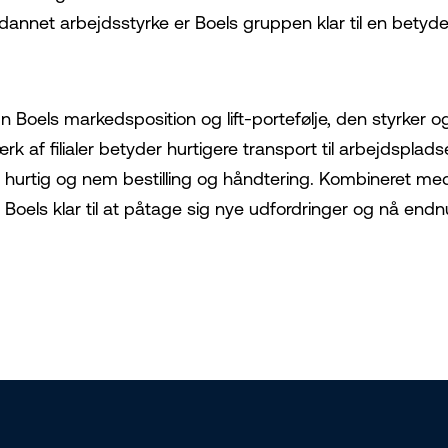
dannet arbejdsstyrke er Boels gruppen klar til en betyde
 kun Boels markedsposition og lift-portefølje, den styrke
 af filialer betyder hurtigere transport til arbejdspladse
e hurtig og nem bestilling og håndtering. Kombineret med
Boels klar til at påtage sig nye udfordringer og nå endnu