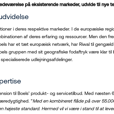
stedeværelse på eksisterende markeder, udvide til nye terr
udvidelse
oner i deres respektive markeder. I de europæiske regio
mbinationen af deres erfaring og ressourcer. Men den fre
ls har et tæt europæisk netværk, har Riwal til gengæld e
Boels gruppen med sit geografiske fodaftryk være klar til
 specialiserede udlejningsafdelinger.
pertise
ension til Boels’ produkt- og servicetilbud. Med næsten 6
 bæredygtighed. “
Med en kombineret flåde på over 55.000
n højeste standard. Hermed vil vi være i stand til at le