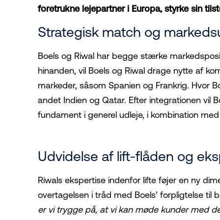
foretrukne lejepartner i Europa, styrke sin til
Strategisk match og markeds
Boels og Riwal har begge stærke markedspositi
hinanden, vil Boels og Riwal drage nytte af ko
markeder, såsom Spanien og Frankrig. Hvor Boe
andet Indien og Qatar. Efter integrationen vil 
fundament i generel udleje, i kombination med
Udvidelse af lift-flåden og eks
Riwals ekspertise indenfor lifte føjer en ny dim
overtagelsen i tråd med Boels’ forpligtelse til
er vi trygge på, at vi kan møde kunder med de