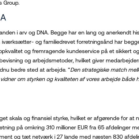
ls Group.
DNA
nanden i arv og DNA. Begge har en lang og anerkendt his
es iværksætter- og familiedrevet forretningsånd har b
opkvalitet og fremragende kundeservice på et sikkert o
bevisning og arbejdsmetoder, hvilket giver medarbej
ndnu bedre sted at arbejde. “
Den strategiske match mell
vidner om styrken og kvaliteten af vores arbejde både h
et skala og finansiel styrke, hvilket er afgørende for at 
ætning på omkring 310 millioner EUR fra 65 afdelinger m
ent og tæt netværk i 27 lande med næsten 830 afdeling