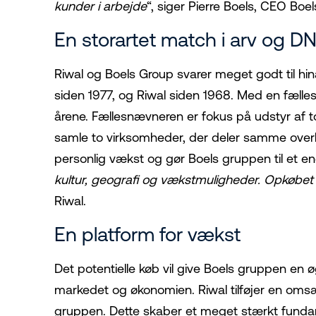
kunder i arbejde
“, siger Pierre Boels, CEO Boe
En storartet match i arv og 
Riwal og Boels Group svarer meget godt til hi
siden 1977, og Riwal siden 1968. Med en fæll
årene. Fællesnævneren er fokus på udstyr af t
samle to virksomheder, der deler samme over
personlig vækst og gør Boels gruppen til et e
kultur, geografi og vækstmuligheder. Opkøbet 
Riwal.
En platform for vækst
Det potentielle køb vil give Boels gruppen en øg
markedet og økonomien. Riwal tilføjer en oms
gruppen. Dette skaber et meget stærkt fundam