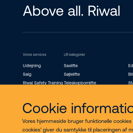
Above all. Riwal
Vores services
Lift kategorier
Udlejning
Saxlifte
Ed
Salg
Søjlelifte
Bil
Riwal Safety Training
Teleskopbomlifte
St
Reservedele
Knækarmsbomlifte
Ro
Bæltelifte
Mi
Cookie informati
Vores hjemmeside bruger funktionelle cookies til
cookies' giver du samtykke til placeringen af m