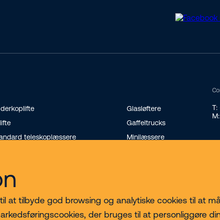
Co
T:
derkoplifte
Glasløftere
M:
lifte
Gaffeltrucks
andard teleskoplæssere
Minilæssere
terende teleskoplæssere
Transportvogne på bælter
nikraner
on
 at tilbyde god browsing og analytiske cookies til at måle
arkedsføringscookies, der bruges til at personliggøre di