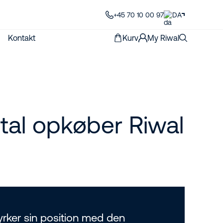
+45 70 10 00 97
DA
Kontakt
Kurv
My Riwal
tal opkøber Riwal
yrker sin position med den