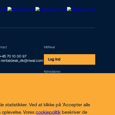
ntact
MitRiwal
 +45 70 10 00 97
Log ind
 rentaldesk_dk@riwal.com
Nyhedsbrev
Tilmeld
 statistikker. Ved at klikke på 'Accepter alle
n oplevelse. Vores
cookiepolitik
beskriver de