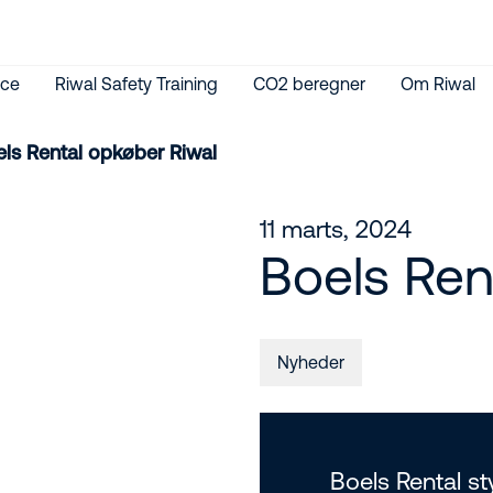
ice
Riwal Safety Training
CO2 beregner
Om Riwal
ls Rental opkøber Riwal
11 marts, 2024
Boels Ren
Nyheder
Boels Rental st