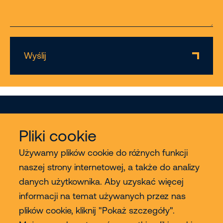
Wyślij
Pliki cookie
Używamy plików cookie do różnych funkcji
naszej strony internetowej, a także do analizy
Usługi
danych użytkownika. Aby uzyskać więcej
informacji na temat używanych przez nas
Sprzedaż
plików cookie, kliknij "Pokaż szczegóły".