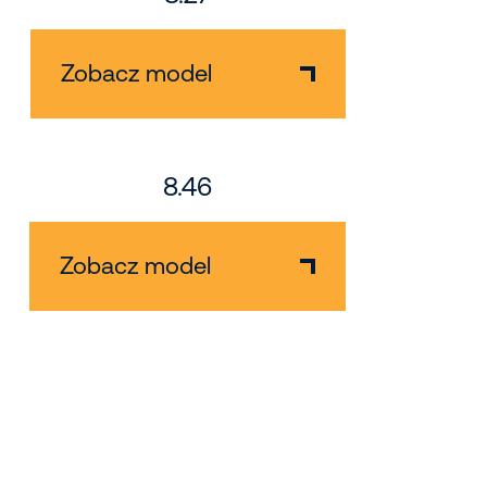
Zobacz model
8.46
Zobacz model