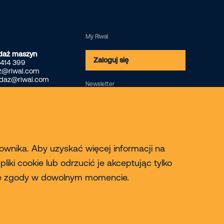
My Riwal
daż maszyn
Zaloguj się
 414 399
z@riwal.com
edaz@riwal.com
Newsletter
Zapisz się
kownika. Aby uzyskać więcej informacji na
iki cookie lub odrzucić je akceptując tylko
oje zgody w dowolnym momencie.
© 2026 Riwal - All rights reserved