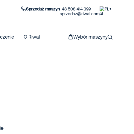
Sprzedaż maszyn
+48 508 414 399
PL
sprzedaz@riwal.com
czenie
O Riwal
Wybór maszyny
ie