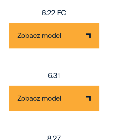
6.22 EC
Zobacz model
6.31
Zobacz model
8.27