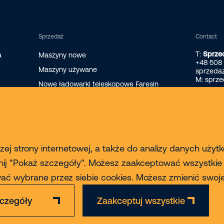
Sprzedaż
Contact
T:
Sprze
a
Maszyny nowe
+48 508
Maszyny używane
sprzeda
M: sprz
Nowe ładowarki teleskopowe Faresin
Nowe ładowarki teleskopowe Magni
Finansowanie maszyn
ej strony internetowej, a także do analizy danych użyt
nij "Pokaż szczegóły". Możesz zaakceptować wszystkie pl
ować wybrane przez siebie cookies. Możesz zmienić sw
czegóły
Zaakceptuj wszystkie
Zastrzeżenie
Polityka Prywatności & Cookies