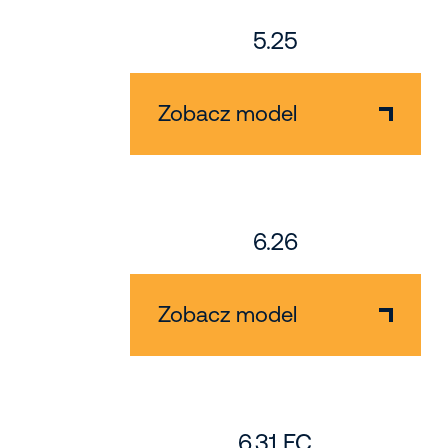
5.25
Zobacz model
6.26
Zobacz model
6.31 EC