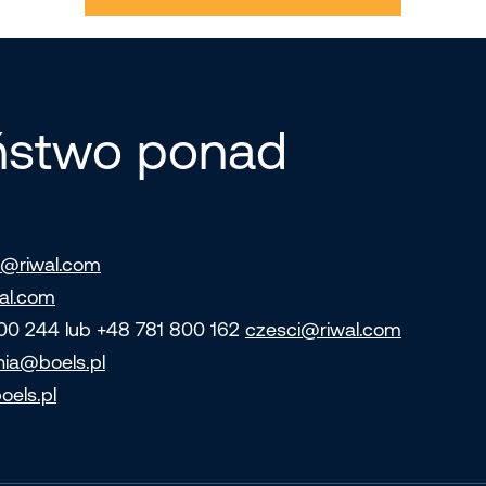
eństwo ponad
@riwal.com
al.com
800 244 lub +48 781 800 162
czesci@riwal.com
nia@boels.pl
oels.pl