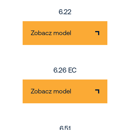
6.22
Zobacz model
6.26 EC
Zobacz model
6.51