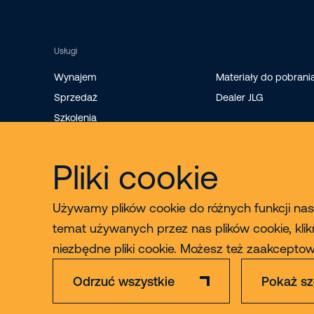
Usługi
Wynajem
Materiały do pobrani
Sprzedaż
Dealer JLG
Szkolenia
Sprzedaż części
Serwis i konserwacja
Pliki cookie
Używamy plików cookie do różnych funkcji nasz
temat używanych przez nas plików cookie, klik
niezbędne pliki cookie. Możesz też zaakcept
Odrzuć wszystkie
Pokaż sz