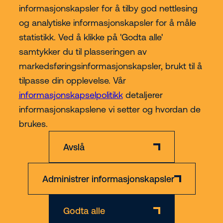
informasjonskapsler for å tilby god nettlesing
og analytiske informasjonskapsler for å måle
statistikk. Ved å klikke på 'Godta alle'
samtykker du til plasseringen av
Kjøp hos Riwal Norge
markedsføringsinformasjonskapsler, brukt til å
tilpasse din opplevelse. Vår
Contact
informasjonskapselpolitikk
detaljerer
informasjonskapslene vi setter og hvordan de
Mer
brukes.
Avslå
Administrer informasjonskapsler
Ansvarsfraskrivelse
Personvern- og informasjonskapsler
Org nr 891 223 862
Godta alle
© 2026 Riwal - All rights reserved