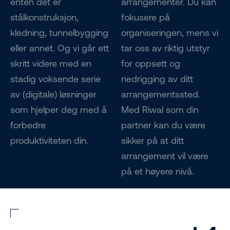
enten det er
arrangementer. Du kan
stålkonstruksjon,
fokusere på
kledning, tunnelbygging
organiseringen, mens vi
eller annet. Og vi går ett
tar oss av riktig utstyr
skritt videre med en
for oppsett og
stadig voksende serie
nedrigging av ditt
av (digitale) løsninger
arrangementssted.
som hjelper deg med å
Med Riwal som din
forbedre
partner kan du være
produktiviteten din.
sikker på at ditt
arrangement vil være
på et høyere nivå.