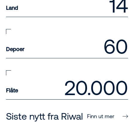
14
Land
60
Depoer
20.000
Flåte
Siste nytt fra Riwal
Finn ut mer