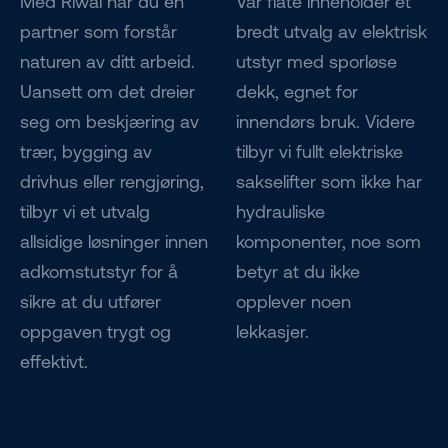
Med Riwal har du en
Vår flåte inneholder et
partner som forstår
bredt utvalg av elektrisk
naturen av ditt arbeid.
utstyr med sporløse
Uansett om det dreier
dekk, egnet for
seg om beskjæring av
innendørs bruk. Videre
trær, bygging av
tilbyr vi fullt elektriske
drivhus eller rengjøring,
sakselifter som ikke har
tilbyr vi et utvalg
hydrauliske
allsidige løsninger innen
komponenter, noe som
adkomstutstyr for å
betyr at du ikke
sikre at du utfører
opplever noen
oppgaven trygt og
lekkasjer.
effektivt.