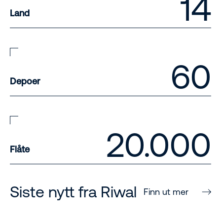
14
Land
60
Depoer
20.000
Flåte
Siste nytt fra Riwal
Finn ut mer