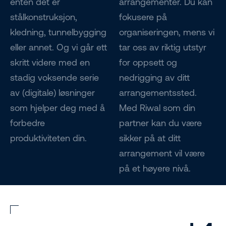
enten det er
arrangementer. Du kan
stålkonstruksjon,
fokusere på
kledning, tunnelbygging
organiseringen, mens vi
eller annet. Og vi går ett
tar oss av riktig utstyr
skritt videre med en
for oppsett og
stadig voksende serie
nedrigging av ditt
av (digitale) løsninger
arrangementssted.
som hjelper deg med å
Med Riwal som din
forbedre
partner kan du være
produktiviteten din.
sikker på at ditt
arrangement vil være
på et høyere nivå.