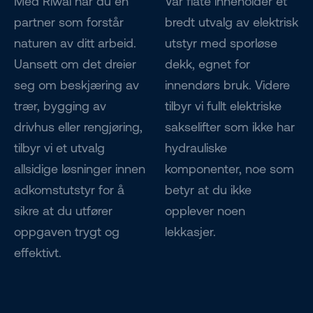
Med Riwal har du en
Vår flåte inneholder et
partner som forstår
bredt utvalg av elektrisk
naturen av ditt arbeid.
utstyr med sporløse
Uansett om det dreier
dekk, egnet for
seg om beskjæring av
innendørs bruk. Videre
trær, bygging av
tilbyr vi fullt elektriske
drivhus eller rengjøring,
sakselifter som ikke har
tilbyr vi et utvalg
hydrauliske
allsidige løsninger innen
komponenter, noe som
adkomstutstyr for å
betyr at du ikke
sikre at du utfører
opplever noen
oppgaven trygt og
lekkasjer.
effektivt.