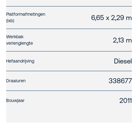
Platformafmetingen
6,65 x 2,29 m
(lxb)
Werkbak
2,13 m
verlenglengte
Diesel
Hefaandrijving
338677
Draaiuren
2011
Bouwjaar