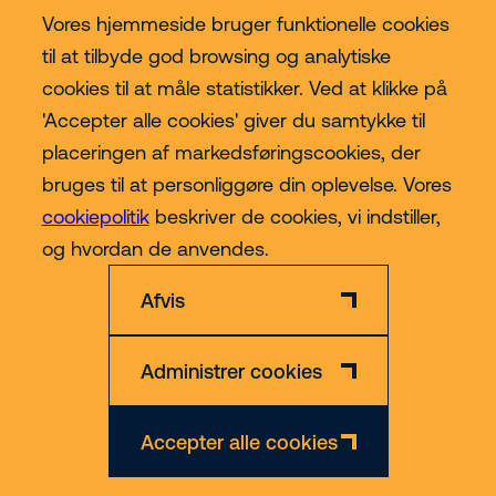
Vores hjemmeside bruger funktionelle cookies
Vores services
til at tilbyde god browsing og analytiske
cookies til at måle statistikker. Ved at klikke på
Lift kategorier
'Accepter alle cookies' giver du samtykke til
placeringen af markedsføringscookies, der
Contact
bruges til at personliggøre din oplevelse. Vores
cookiepolitik
beskriver de cookies, vi indstiller,
Mere
og hvordan de anvendes.
Afvis
Administrer cookies
Privatlivs- og Cookiepolitik
Ansvarsfraskrivelse
CVR nr. 30609492
Accepter alle cookies
© 2026 Riwal - All rights reserved