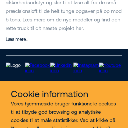
sikkerhedsudstyr og klar til at løse alt fra de små
præcisionsløft til de helt tunge opgaver på op mod
5 tons. Læs mere om de nye modeller og find den
rette truck til dit næste projekt her.
Læs mere…
Cookie information
Vores services
Vores hjemmeside bruger funktionelle cookies
til at tilbyde god browsing og analytiske
Lift kategorier
cookies til at måle statistikker. Ved at klikke på