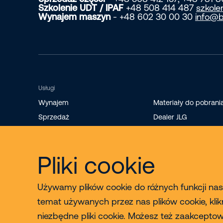
Szkolenie UDT / IPAF
+48 508 414 487
szkole
Wynajem maszyn
- +48 602 30 00 30
info@b
Usługi
Wynajem
Materiały do pobrani
Sprzedaż
Dealer JLG
Szkolenia
Sprzedaż części
Pliki cookie
Serwis i konserwacja
Używamy plików cookie do różnych funkcji nasz
temat używanych przez nas plików cookie, klik
niezbędne pliki cookie. Możesz też zaakcept