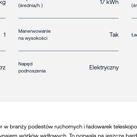
 kg
17 kWh
(średnia/h )
(ś
Manerwowanie
1
Tak
Ła
na wysokości
Napęd
rz
Elektryczny
podnoszenia
er w branży podestów ruchomych i ładowarek teleskopo
ynajem wózków widłowych. To pozwala na jeszcze bardz