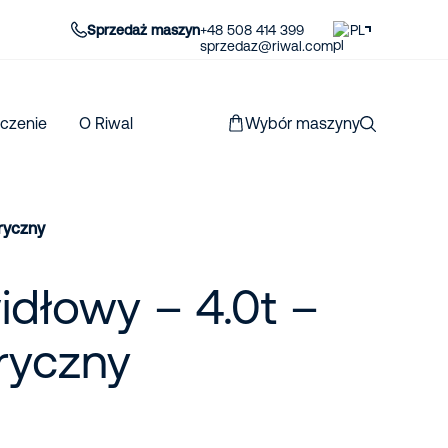
Sprzedaż maszyn
+48 508 414 399
PL
sprzedaz@riwal.com
czenie
O Riwal
Wybór maszyny
ryczny
dłowy – 4.0t –
ryczny