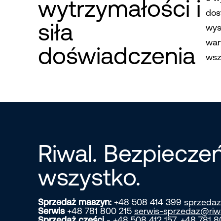
wytrzymałości i
dos
siła
wys
war
doświadczenia
wsz
Riwal. Bezpiecz
wszystko.
Sprzedaż maszyn:
+48 508 414 399
sprzedaz
Serwis
+48 781 800 215
serwis-sprzedaz@riw
Sprzedaż części
- +48 508 412 157, +48 781 