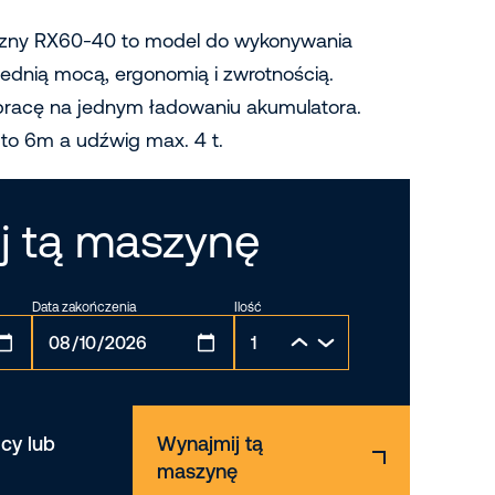
czny RX60-40 to model do wykonywania
ednią mocą, ergonomią i zwrotnością.
pracę na jednym ładowaniu akumulatora.
o 6m a udźwig max. 4 t.
j tą maszynę
Data zakończenia
Ilość
cy lub
Wynajmij tą
maszynę