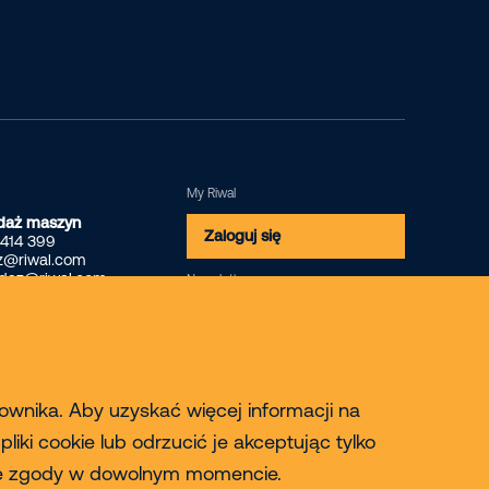
My Riwal
daż maszyn
Zaloguj się
 414 399
z@riwal.com
edaz@riwal.com
Newsletter
Zapisz się
kownika. Aby uzyskać więcej informacji na
iki cookie lub odrzucić je akceptując tylko
oje zgody w dowolnym momencie.