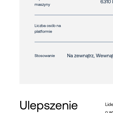
6.310
maszyny
Liczba osób na
platformie
Na zewnątrz, Wewnąt
Stosowanie
Ulepszenie
Lid
o w