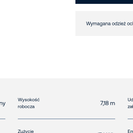
Wymagana odzież oc
Wysokość
Ud
zny
7,18 m
robocza
za
Zużycie
Em