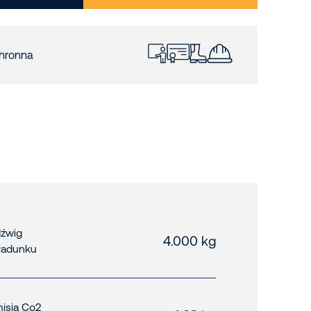
hronna
źwig
4.000 kg
ładunku
isja Co2