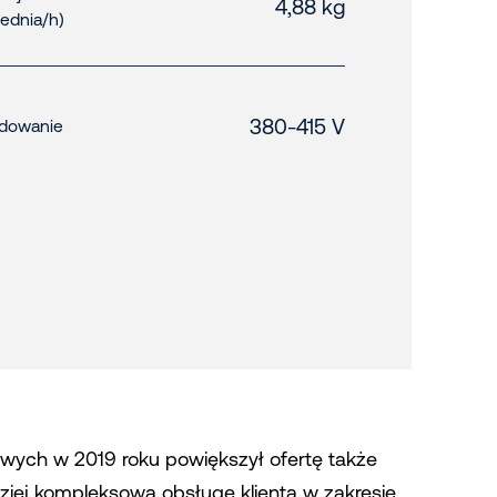
4,88 kg
rednia/h)
380-415 V
dowanie
wych w 2019 roku powiększył ofertę także
iej kompleksową obsługę klienta w zakresie