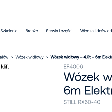
Szkolenia
Branże
Serwis i części
Wiedza i doświad
iałów
>
Wózek widłowy
>
Wózek widłowy – 4.0t – 6m Elekt
EF4006
Wózek wi
6m Elekt
STILL RX60-40