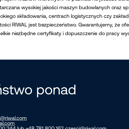
tarczana wysokiej jakości maszyn budowlanych oraz s
okiego składowania, centrach logistycznych czy zakł
tości RIWAL jest bezpieczeństwo. Gwarantujemy, że o
elkie niezbędne certyfikaty i dopuszczenie do pracy wy
eństwo ponad
@riwal.com
al.com
800 244 lub +48 781 800 162
czesci@riwal.com