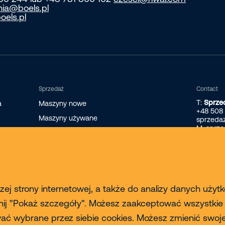
nia@boels.pl
oels.pl
Sprzedaż
Contact
T:
Sprze
a
Maszyny nowe
+48 508
Maszyny używane
sprzeda
M: sprz
Nowe ładowarki teleskopowe Faresin
Nowe ładowarki teleskopowe Magni
Finansowanie maszyn
ej strony internetowej, a także do analizy danych użyt
nij "Pokaż szczegóły". Możesz zaakceptować wszystkie pl
ować wybrane przez siebie cookies. Możesz zmienić sw