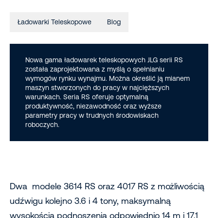
Ładowarki Teleskopowe
Blog
Nowa gama ładowarek teleskopowych JLG serii RS
została zaprojektowana z myślą o spełnianiu
wymogów rynku wynajmu. Można określić ją mianem
maszyn stworzonych do pracy w najcięższych
warunkach. Seria RS oferuje optymalną
produktywność, niezawodność oraz wyższe
parametry pracy w trudnych środowiskach
roboczych.
Dwa modele 3614 RS oraz 4017 RS z możliwością
udźwigu kolejno 3.6 i 4 tony, maksymalną
wysokością podnoszenia odpowiednio 14 m i 17,1