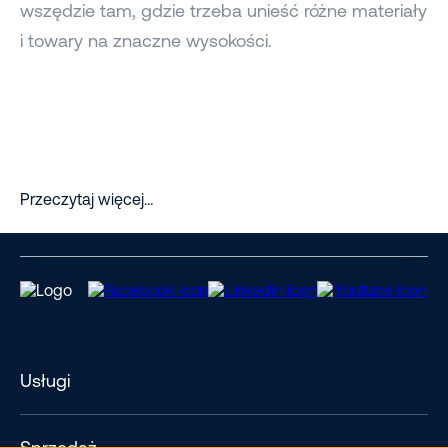
wszędzie tam, gdzie trzeba unieść różne materiały
i towary na znaczne wysokości.
Przeczytaj więcej…
Usługi
Sprzedaż