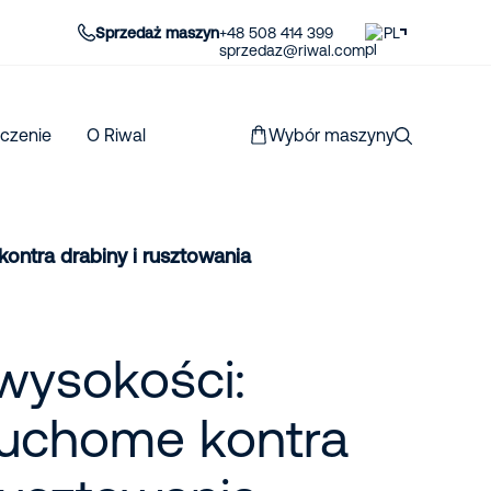
Sprzedaż maszyn
+48 508 414 399
PL
sprzedaz@riwal.com
czenie
O Riwal
Wybór maszyny
ontra drabiny i rusztowania
wysokości:
ruchome kontra