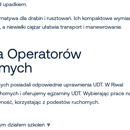
ed upadkiem.
rnatywa dla drabin i rusztowań. Ich kompaktowe wymia
a niewielki ciężar ułatwia transport i manewrowanie.
la Operatorów
omych
ych posiadali odpowiednie uprawnienia UDT. W Riwal
chomych i oferujemy egzaminy UDT. Wybierając prace n
wność, korzystając z podestów ruchomych.
zym działem szkoleń 🔽