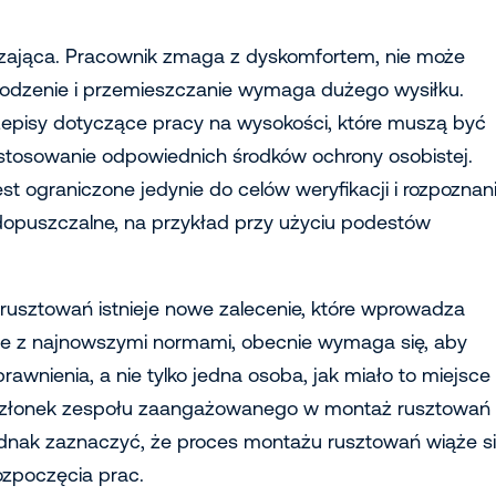
czająca. Pracownik zmaga z dyskomfortem, nie może
schodzenie i przemieszczanie wymaga dużego wysiłku.
rzepisy dotyczące pracy na wysokości, które muszą być
 stosowanie odpowiednich środków ochrony osobistej.
st ograniczone jedynie do celów weryfikacji i rozpoznan
 dopuszczalne, na przykład przy użyciu podestów
rusztowań istnieje nowe zalecenie, które wprowadza
ie z najnowszymi normami, obecnie wymaga się, aby
wnienia, a nie tylko jedna osoba, jak miało to miejsce
y członek zespołu zaangażowanego w montaż rusztowań
 jednak zaznaczyć, że proces montażu rusztowań wiąże s
ozpoczęcia prac.