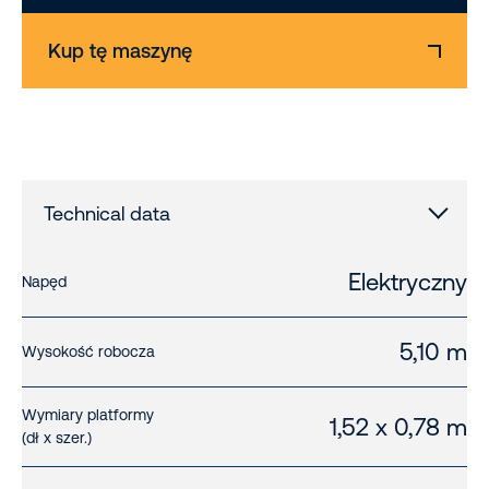
Kup tę maszynę
Technical data
Elektryczny
Napęd
5,10 m
Wysokość robocza
Wymiary platformy
1,52 x 0,78 m
(dł x szer.)