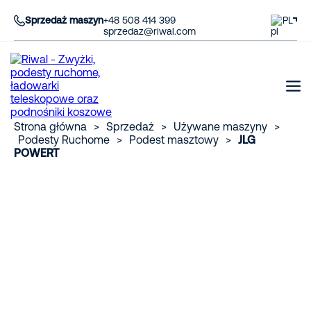
Sprzedaż maszyn
+48 508 414 399
PL
sprzedaz@riwal.com
Strona główna
>
Sprzedaż
>
Używane maszyny
>
Podesty Ruchome
>
Podest masztowy
>
JLG
POWERT