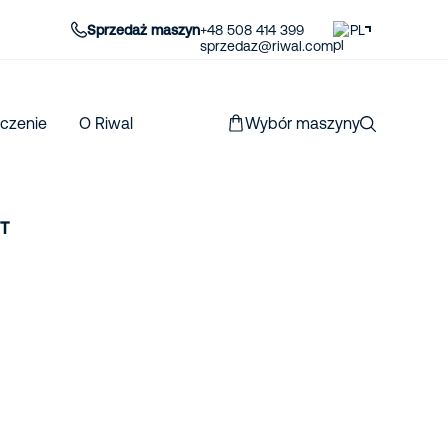
Sprzedaż maszyn
+48 508 414 399
PL
sprzedaz@riwal.com
czenie
O Riwal
Wybór maszyny
MT