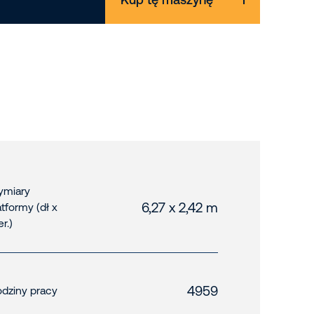
miary
6,27 x 2,42 m
atformy (dł x
er.)
4959
dziny pracy