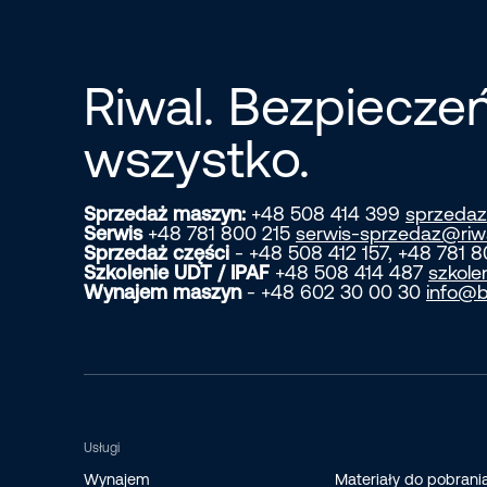
Riwal. Bezpiecz
wszystko.
Sprzedaż maszyn:
+48 508 414 399
sprzedaz
Serwis
+48 781 800 215
serwis-sprzedaz@riw
Sprzedaż części
- +48 508 412 157, +48 781 
Szkolenie UDT / IPAF
+48 508 414 487
szkole
Wynajem maszyn
- +48 602 30 00 30
info@b
Usługi
Wynajem
Materiały do pobrani