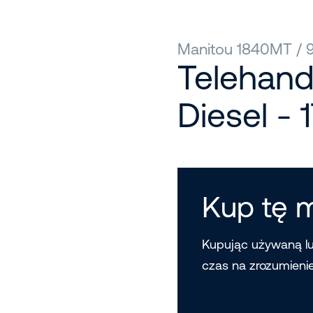
Manitou 1840MT / 
Telehand
Diesel - 
Kup tę 
Kupując używaną l
czas na zrozumieni