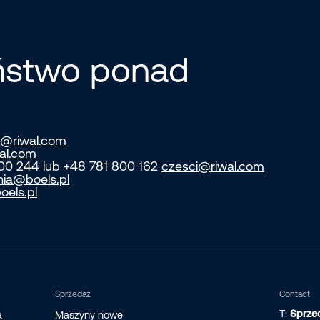
eństwo ponad
@riwal.com
al.com
800 244 lub +48 781 800 162
czesci@riwal.com
nia@boels.pl
oels.pl
Sprzedaż
Contact
T:
Sprze
a
Maszyny nowe