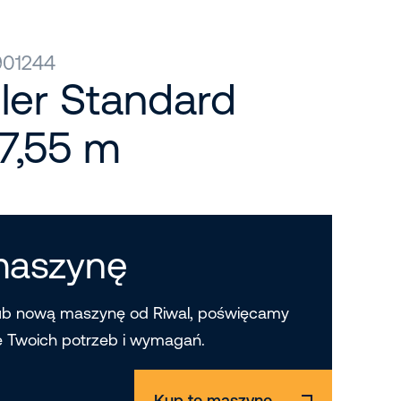
901244
ler Standard
17,55 m
maszynę
ub nową maszynę od Riwal, poświęcamy
e Twoich potrzeb i wymagań.
Kup tę maszynę