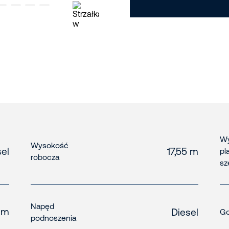
Wy
Wysokość
el
17,55 m
pl
robocza
sz
Napęd
 m
Diesel
Go
podnoszenia