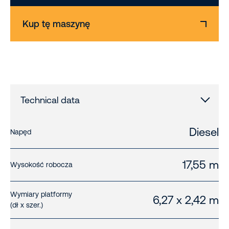
Kup tę maszynę
Technical data
Diesel
Napęd
17,55 m
Wysokość robocza
Wymiary platformy
6,27 x 2,42 m
(dł x szer.)