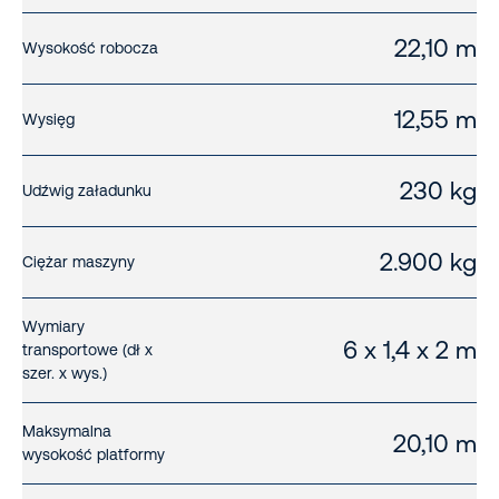
22,10 m
Wysokość robocza
12,55 m
Wysięg
230 kg
Udźwig załadunku
2.900 kg
Ciężar maszyny
Wymiary
6 x 1,4 x 2 m
transportowe (dł x
szer. x wys.)
Maksymalna
20,10 m
wysokość platformy