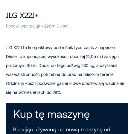
JLG X22J+
Podest typu pająk - 22.0m Diesel
JLG X22J to kompaktowy podnośnik typu pająk z napędem
Diesel, o imponującej wysokości roboczej 22,05 m i zasięgu
poziomym 9,9 m. Dodaj do tego udźwig 230 kg, a uzyskasz
wszechstronność potrzebną do prac na miękkim terenie.
Odpinany kosz i podwozie gąsienicowe umożliwiają wspinanie
się na wzniesieniach do 28%
Kup tę maszynę
Kupując używaną lub nową maszynę od