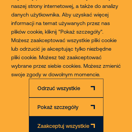
naszej strony internetowej, a także do analizy
danych użytkownika. Aby uzyskać więcej
Usługi
informacji na temat używanych przez nas
plików cookie, kliknij "Pokaż szczegóły".
Sprzedaż
Możesz zaakceptować wszystkie pliki cookie
lub odrzucić je akceptując tylko niezbędne
Contact
pliki cookie. Możesz też zaakceptować
wybrane przez siebie cookies. Możesz zmienić
Więcej
swoje zgody w dowolnym momencie.
Odrzuć wszystkie
Pokaż szczegóły
Zastrzeżenie
Polityka Prywatności & Cookies
Zaakceptuj wszystkie
© 2026 Riwal - All rights reserved