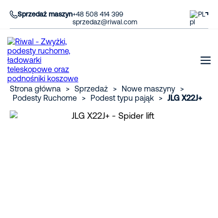
Sprzedaż maszyn
+48 508 414 399
PL
sprzedaz@riwal.com
Strona główna
>
Sprzedaż
>
Nowe maszyny
>
Podesty Ruchome
>
Podest typu pająk
>
JLG X22J+