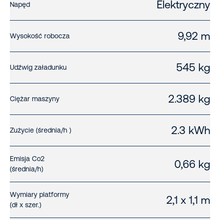
Elektryczny
Napęd
9,92 m
Wysokość robocza
545 kg
Udźwig załadunku
2.389 kg
Ciężar maszyny
2.3 kWh
Zużycie (średnia/h )
Emisja Co2
0,66 kg
(średnia/h)
Wymiary platformy
2,1 x 1,1 m
(dł x szer.)