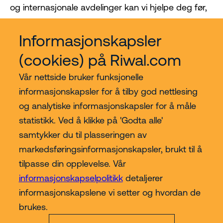
og internasjonale avdelinger kan vi hjelpe deg før,
under og etter kjøpet. Vi holder oss involvert!
Informasjonskapsler
(cookies) på Riwal.com
Vår nettside bruker funksjonelle
informasjonskapsler for å tilby god nettlesing
og analytiske informasjonskapsler for å måle
statistikk. Ved å klikke på 'Godta alle'
samtykker du til plasseringen av
Kjøp hos Riwal Norge
markedsføringsinformasjonskapsler, brukt til å
tilpasse din opplevelse. Vår
Contact
informasjonskapselpolitikk
detaljerer
informasjonskapslene vi setter og hvordan de
Mer
brukes.