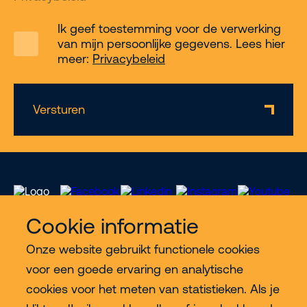
Ik geef toestemming voor de verwerking
van mijn persoonlijke gegevens. Lees hier
meer:
Privacybeleid
Versturen
Cookie informatie
Onze website gebruikt functionele cookies
Meer Riwal
voor een goede ervaring en analytische
cookies voor het meten van statistieken. Als je
Industries