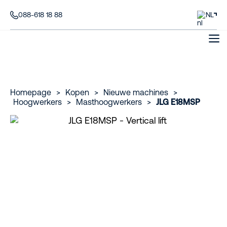
088-618 18 88
NL
Homepage
>
Kopen
>
Nieuwe machines
>
Hoogwerkers
>
Masthoogwerkers
>
JLG E18MSP