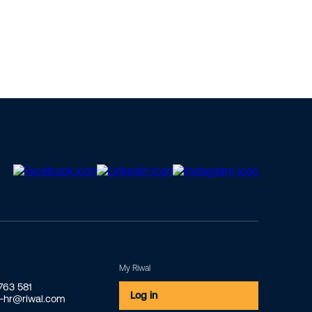
My Riwal
2763 581
Log in
o-hr@riwal.com