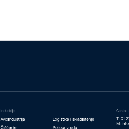
Industrije
Contact
T: 01 
Avioindustrija
Logistika i skladištenje
M: inf
Čišćenje
Poljoprivreda