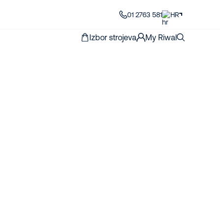
01 2763 581
HR
Izbor strojeva
My Riwal