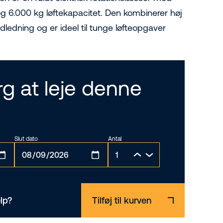
og 6.000 kg løftekapacitet. Den kombinerer høj
edning og er ideel til tunge løfteopgaver
g at leje denne
Slut dato
Antal
lp?
Tilføj til kurven