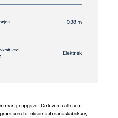
0,38 m
ihøjde
ivkraft ved
Elektrisk
t
lare mange opgaver. De leveres alle som
sprogram som for eksempel mandskabskurv,