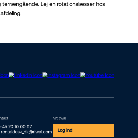
 og terrængående. Lej en rotationslæsser hos
safdeling.
ntact
MitRiwal
 +45 70 10 00 97
Log ind
 rentaldesk_dk@riwal.com