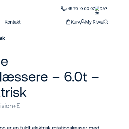
+45 70 10 00 97
DA
Kontakt
Kurv
My Riwal
isk
de
læssere – 6.0t –
trisk
ision+E
n er en fuldt elektrisk rotationslæsser med