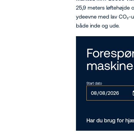
25,9 meters løftehøjde 
ydeevne med lav CO₂-udl
både inde og ude.
Forespør
maskine
Start dato
Har du brug for hjæ