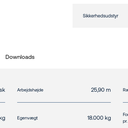
Sikkerhedsudstyr
Downloads
isk
25,90 m
Arbejdshøjde
Ræ
Fo
kg
18.000 kg
Egenvægt
pr