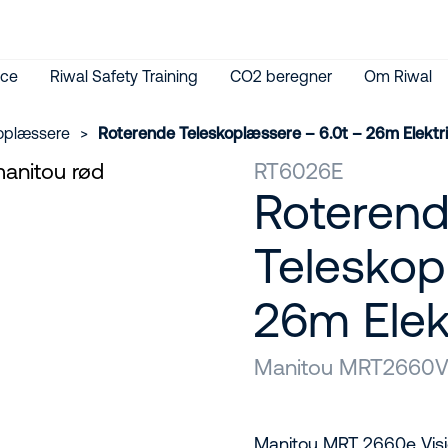
ice
Riwal Safety Training
CO2 beregner
Om Riwal
oplæssere
>
Roterende Teleskoplæssere – 6.0t – 26m Elektr
RT6026E
Roteren
Teleskop
26m Elek
Manitou MRT2660V
Manitou MRT 2660e Visio