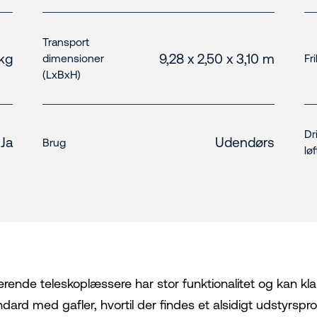
Transport
 kg
9,28 x 2,50 x 3,10 m
dimensioner
Fr
(LxBxH)
Dr
Ja
Udendørs
Brug
løf
erende teleskoplæssere har stor funktionalitet og kan k
ndard med gafler, hvortil der findes et alsidigt udstyr