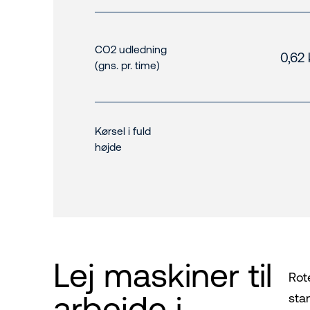
CO2 udledning
0,62
(gns. pr. time)
Kørsel i fuld
højde
Lej maskiner til
Rot
arbejde i
sta