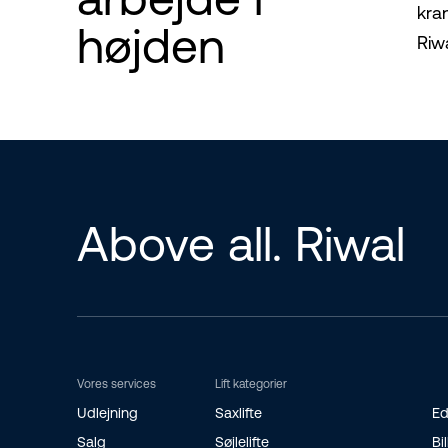
kra
højden
Riw
Above all. Riwal
Vores services
Lift kategorier
Udlejning
Saxlifte
Ed
Salg
Søjlelifte
Bil