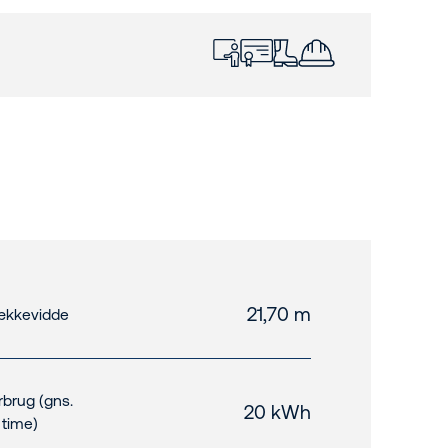
21,70 m
kkevidde
rbrug (gns.
20 kWh
. time)