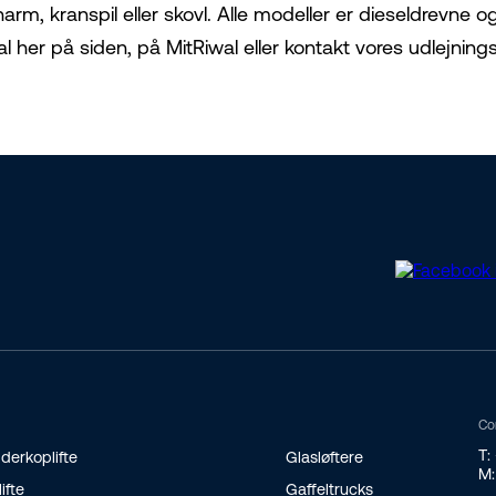
narm, kranspil eller skovl. Alle modeller er dieseldrevne
al her på siden, på MitRiwal eller kontakt vores udlejning
Co
T:
derkoplifte
Glasløftere
M:
lifte
Gaffeltrucks