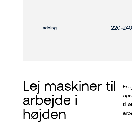
220-240
Ladning
Lej maskiner til
En 
arbejde i
ops
til
højden
arbe