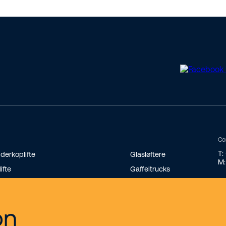
Co
T:
derkoplifte
Glasløftere
M:
lifte
Gaffeltrucks
andard teleskoplæssere
Minilæssere
terende teleskoplæssere
Transportvogne på bælter
on
nikraner