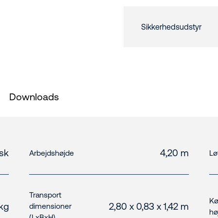
Sikkerhedsudstyr
Downloads
isk
4,20 m
Arbejdshøjde
Lø
Transport
Kø
kg
2,80 x 0,83 x 1,42 m
dimensioner
hø
(LxBxH)