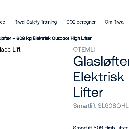
ice
Riwal Safety Training
CO2 beregner
Om Riwal
løfter – 608 kg Elektrisk Outdoor High Lifter
OTEMLI
Glasløft
Elektris
Lifter
Smartlift SL608OHL
Smartlift 608 High Lifte