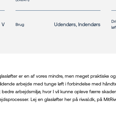
Dr
 V
Udendørs, Indendørs
Brug
løf
glasløfter er en af vores mindre, men meget praktiske og 
lidende arbejde med tunge løft i forbindelse med håndte
 et bedre arbejdsmiljø, hvor I vil kunne opleve færre skad
jdsprocesser. Lej en glasløfter her på riwal.dk, på MitRi