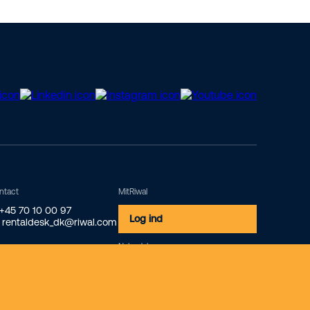
ntact
MitRiwal
 +45 70 10 00 97
Log ind
 rentaldesk_dk@riwal.com
Nyhedsbrev
Tilmeld