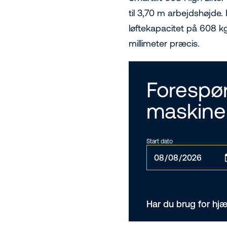
til 3,70 m arbejdshøjde.
løftekapacitet på 608 kg
millimeter præcis.
Forespør
maskine
Start dato
Har du brug for hjæ