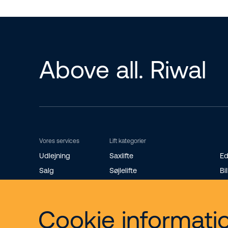
Above all. Riwal
Vores services
Lift kategorier
Udlejning
Saxlifte
Ed
Salg
Søjlelifte
Bil
Riwal Safety Training
Teleskopbomlifte
St
Reservedele
Knækarmsbomlifte
Ro
Cookie informati
Bæltelifte
Mi