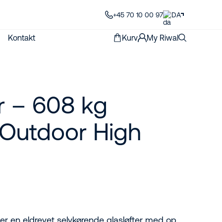
+45 70 10 00 97
DA
Kontakt
Kurv
My Riwal
er – 608 kg
k Outdoor High
r er en eldrevet selvkørende glasløfter med op