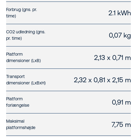
Forbrug (gns. pr.
2.1 kWh
time)
CO2 udledning (gns.
0,07 kg
pr. time)
Platform
2,13 x 0,71 m
dimensioner (LxB)
Transport
2,32 x 0,81 x 2,15 m
dimensioner (LxBxH)
Platform
0,91 m
forlængelse
Maksimal
7,75 m
platformshøjde