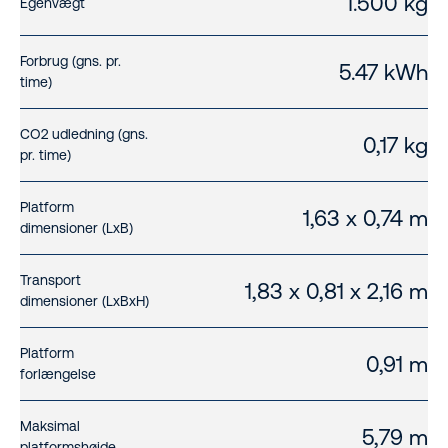
1.500 kg
Egenvægt
Forbrug (gns. pr.
5.47 kWh
time)
CO2 udledning (gns.
0,17 kg
pr. time)
Platform
1,63 x 0,74 m
dimensioner (LxB)
Transport
1,83 x 0,81 x 2,16 m
dimensioner (LxBxH)
Platform
0,91 m
forlængelse
Maksimal
5,79 m
platformshøjde